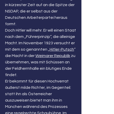
in kürzester Zeit auf an die Spitze der
NSDAP, die er selbst aus der
Deutschen Arbeiterpartei heraus
formt.
Doch Hitler will mehr. Er will einen Staat
nach dem „Führerprinzip“, die alleinige
Macht. Im November 1923 versucht er
mit dem so genannten „
Hitler-Putsch
“
die Macht in der
Weimarer Republik
zu
übernehmen, was mit Schüssen an
der Feldherrnhalle ein blutiges Ende
findet.
Er bekommt für diesen Hochverrat
äußerst milde Richter, im Gegenteil:
statt ihn als Österreicher
auszuweisen bietet man ihm in
München während des Prozesses
eine regelrechte Schaubühne. Im