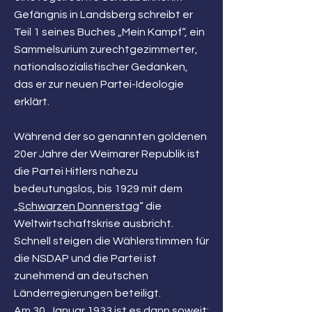
Gefängnis in Landsberg schreibt er
Teil 1 seines Buches „Mein Kampf“, ein
Sammelsurium zurechtgezimmerter,
nationalsozialistischer Gedanken,
das er zur neuen Partei-Ideologie
erklärt.
Während der so genannten goldenen
20er Jahre der Weimarer Republik ist
die Partei Hitlers nahezu
bedeutungslos, bis 1929 mit dem
„
Schwarzen Donnerstag
“ die
Weltwirtschaftskrise ausbricht.
Schnell steigen die Wählerstimmen für
die NSDAP und die Partei ist
zunehmend an deutschen
Länderregierungen beteiligt.
Am 30. Januar 1933 ist es dann soweit: