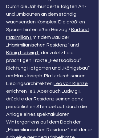
Durch die Jahrhunderte folgten An-
und Umbauten an dem ständig
wachsenden Komplex. Die größten
Spuren hinterließen Herzog /
Kurfürst
Maximilian I.
mit dem Bau der
„Maximilianischen Residenz“ und
König Ludwig I.
, der zuletzt die
prächtigen Trakte „Festsaalbau“
Richtung Hofgarten und „Königsbau“
am Max-Joseph-Platz durch seinen
Lieblingsarchitekten
Leo von Klenze
errichten ließ. Aber auch
Ludwig II.
drückte der Residenz seinen ganz
persönlichen Stempel auf: durch die
Anlage eines spektakulären
Wintergartens auf dem Dach der
„Maximilianischen Residenz“, mit der er
sich eine geradezu fabelhafte