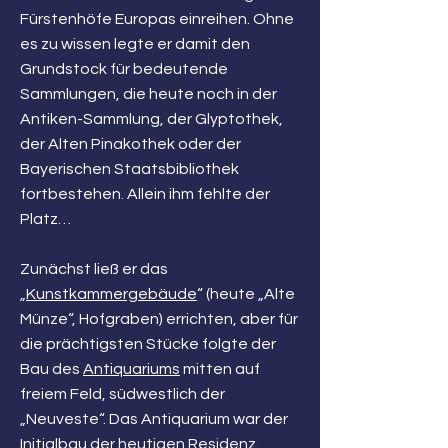
Fürstenhöfe Europas einreihen. Ohne
es zu wissen legte er damit den
Grundstock für bedeutende
Sammlungen, die heute noch in der
Antiken-Sammlung, der Glyptothek,
der Alten Pinakothek oder der
Bayerischen Staatsbibliothek
fortbestehen. Allein ihm fehlte der
Platz…
Zunächst ließ er das
„
Kunstkammergebäude
“ (heute „Alte
Münze“, Hofgraben) errichten, aber für
die prächtigsten Stücke folgte der
Bau des
Antiquariums
mitten auf
freiem Feld, südwestlich der
„Neuveste“. Das Antiquarium war der
Initialbau der heutigen Residenz.