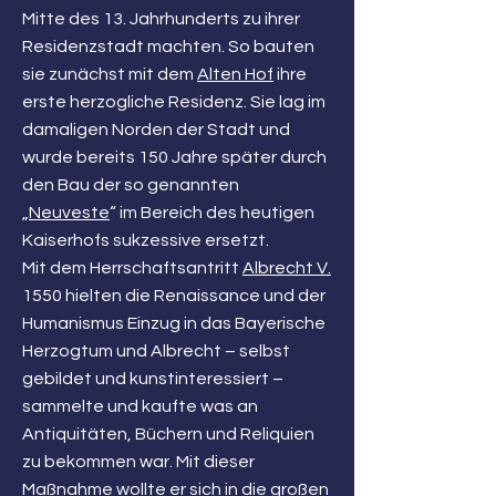
Mitte des 13. Jahrhunderts zu ihrer
Residenzstadt machten. So bauten
sie zunächst mit dem
Alten Hof
ihre
erste herzogliche Residenz. Sie lag im
damaligen Norden der Stadt und
wurde bereits 150 Jahre später durch
den Bau der so genannten
„
Neuveste
“ im Bereich des heutigen
Kaiserhofs sukzessive ersetzt.
Mit dem Herrschaftsantritt
Albrecht V.
1550 hielten die Renaissance und der
Humanismus Einzug in das Bayerische
Herzogtum und Albrecht – selbst
gebildet und kunstinteressiert –
sammelte und kaufte was an
Antiquitäten, Büchern und Reliquien
zu bekommen war. Mit dieser
Maßnahme wollte er sich in die großen